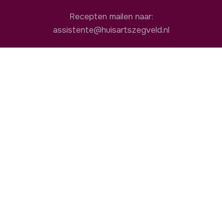
Recepten mailen naar:
assistente@huisartszegveld.nl
Openingstijden
08:00 - 17:00
ma
08:00 - 17:00
di
08:00 - 17:00
wo
08:00 - 17:00
do
08:00 - 17:00
vr
Nuttige links
Patiëntenportaal
Thuisarts.nl
Apotheek.nl
Moet ik naar de dokter?