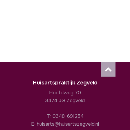
Huisartspraktijk Zegveld
Hoofdweg 70
3474 JG Zegveld
T:
0348-691254
E:
huisarts@huisartszegveld.nl