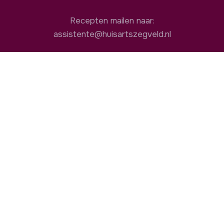
Recepten mailen naar:
assistente@huisartszegveld.nl
Openingstijden
08:00 - 17:00
ma
08:00 - 17:00
di
08:00 - 17:00
wo
08:00 - 17:00
do
08:00 - 17:00
vr
Nuttige links
Patiëntenportaal
Thuisarts.nl
Apotheek.nl