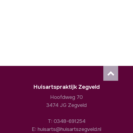
Huisartspraktijk Zegveld
Hoofdweg 70
3474 JG Zegveld
T:
0348-691254
E:
huisarts@huisartszegveld.nl